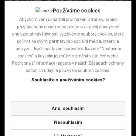
nábytkem a technikou tak, aby mohlo sloužit svému účelu. Projekt je
spolufinancován Evropskou unií.
Používáme cookies
Název projektu: Edukativní centrum fgFORTE, s.r.o.
CZ.01.2.07/0.0/0.0/18_221/0018310
Abychom vám usnadnili procházení stránek, nabídli
Období realizace: 29. 5. 2019 – 30. 6. 2021
přizpůsobený obsah nebo reklamu a mohli anonymně
analyzovat návštěvnost, využíváme soubory cookies, které
sdílíme se svými partnery pro sociální média, inzerci a
analýzu. Jejich nastavení upravíte odkazem "Nastavení
Projekt 4
cookies" a kdykoliv jej můžete změnit v patičce webu.
V projektu dojde k využití odborného poradenství s cílem jasně a
Podrobnější informace najdete v našich Zásadách ochrany
kvalitně nastavit firemní strategii a procesy řízení lidských zdrojů tak,
aby firma následně získala certifikát We Invest in People.
osobních údajů a používání souborů cookies.
Název projektu: WIIP poradenství firmy fgFORTE
Souhlasíte s používáním cookies?
CZ.01.2.06/0.0/0.0/20_344/0026346
Období realizace: 1. 9. 2021 – 31. 12. 2022
Copyright © 2016 fgFORTE, Všechna práva vyhrazena | Tvorba www stránek
MACHIN.cz
Ano, souhlasím
Nesouhlasím