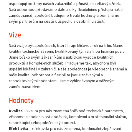
uspokojují potřeby našich zákazníků a přináší jim celkový užitek.
Naši odbornost předáváme dále a díky flexibilnímu přístupu našich
zaměstnanců, společně budujeme trvalé hodnoty a pomáháme
svým partnerům na cestě k úspěchu a osobnímu štěstí.
Vize
Naší vizí je být společností, která hraje klíčovou roli na trhu. Máme
kvalitní technické zázemí, kvalifikovaný tým a silnou finanční pozici.
Jsme blízko svým zákazníkům s nabídkou vysoce kvalitních
produktů a komplexních služeb. Pracujeme tak, abychom byli
úspěšní lokálně i v zahraničí. Naše společnost je všeobecně známá a
naše kvalita, odbornost a flexibilita jsou uznávanými a
respektovanými hodnotami. Jsme vyhledávaným a váženým
zaměstnavatelem.
Hodnoty
Kvalita
– kvalita pro nás znamená špičkové technické parametry,
včasnost a spolehlivost dodávek, komplexní a profesionální službu,
respektující celospolečenský kontext.
Efektivita
– efektivita pro nás znamená, kontinuální zlepšování