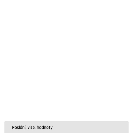
Transportation
UPS systémy
Skladování energie/solární baterie
Poslání, vize, hodnoty