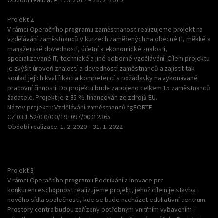
Období realizace: 1. 3. 2017 – 28. 2. 2019
Projekt 2
V rámci Operačního programu zaměstnanost realizujeme projekt na
vzdělávání zaměstnanců v kurzech zaměřených na obecné IT, měkké a
manažerské dovednosti, účetní a ekonomické znalosti,
specializované IT, technické a jiné odborné vzdělávání. Cílem projektu
je zvýšit úroveň znalostí a dovedností zaměstnanců a zajistit tak
soulad jejich kvalifikací a kompetencí s požadavky na vykonávané
pracovní činnosti. Do projektu bude zapojeno celkem 15 zaměstnanců
žadatele. Projekt je z 85 % financován ze zdrojů EU.
Název projektu: Vzdělávání zaměstnanců fgFORTE
CZ.03.1.52/0.0/0.0/19_097/00012365
Období realizace: 1. 2. 2020 – 31. 1. 2022
Projekt 3
V rámci Operačního programu Podnikání a inovace pro
konkurenceschopnost realizujeme projekt, jehož cílem je stavba
nového sídla společnosti, kde se bude nacházet edukativní centrum.
Prostory centra budou zařízeny potřebným vnitřním vybavením –