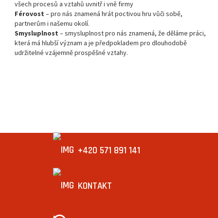
všech procesů a vztahů uvnitř i vně firmy
Férovost
– pro nás znamená hrát poctivou hru vůči sobě,
partnerům i našemu okolí.
Smysluplnost
– smysluplnost pro nás znamená, že děláme práci,
která má hlubší význam a je předpokladem pro dlouhodobě
udržitelné vzájemně prospěšné vztahy.
+420 571 891 141
KONTAKT