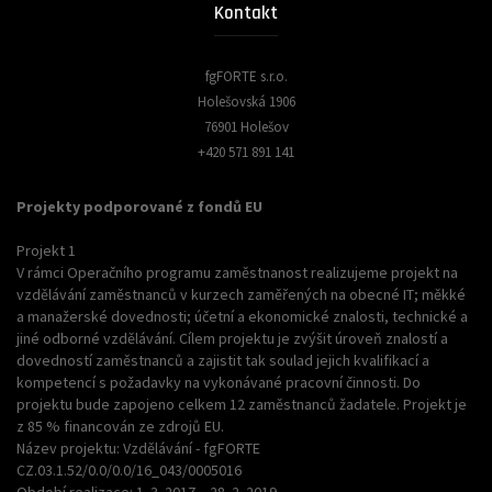
Kontakt
fgFORTE s.r.o.
Holešovská 1906
76901 Holešov
+420 571 891 141
Projekty podporované z fondů EU
Projekt 1
V rámci Operačního programu zaměstnanost realizujeme projekt na
vzdělávání zaměstnanců v kurzech zaměřených na obecné IT; měkké
a manažerské dovednosti; účetní a ekonomické znalosti, technické a
jiné odborné vzdělávání. Cílem projektu je zvýšit úroveň znalostí a
dovedností zaměstnanců a zajistit tak soulad jejich kvalifikací a
kompetencí s požadavky na vykonávané pracovní činnosti. Do
projektu bude zapojeno celkem 12 zaměstnanců žadatele. Projekt je
z 85 % financován ze zdrojů EU.
Název projektu: Vzdělávání - fgFORTE
CZ.03.1.52/0.0/0.0/16_043/0005016