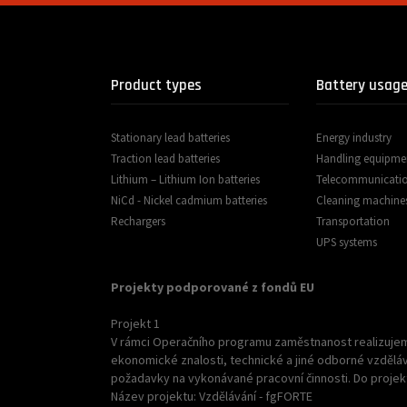
Product types
Battery usag
Stationary lead batteries
Energy industry
Traction lead batteries
Handling equipme
Lithium – Lithium Ion batteries
Telecommunicati
NiCd - Nickel cadmium batteries
Cleaning machine
Rechargers
Transportation
UPS systems
Projekty podporované z fondů EU
Projekt 1
V rámci Operačního programu zaměstnanost realizujem
ekonomické znalosti, technické a jiné odborné vzděláván
požadavky na vykonávané pracovní činnosti. Do projek
Název projektu: Vzdělávání - fgFORTE