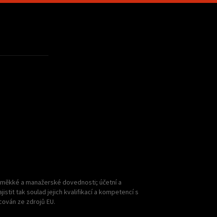
 měkké a manažerské dovednosti; účetní a
stit tak soulad jejich kvalifikací a kompetencí s
cován ze zdrojů EU.