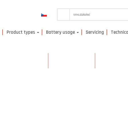
Product types
Battery usage
Servicing
Technica
Telecommunications
Cleaning machines
Transportati