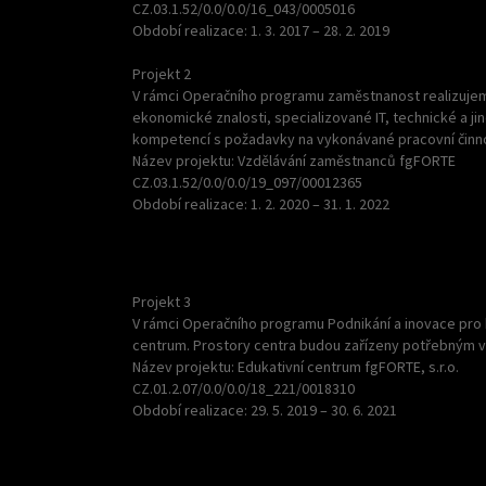
CZ.03.1.52/0.0/0.0/16_043/0005016
Období realizace: 1. 3. 2017 – 28. 2. 2019
Projekt 2
V rámci Operačního programu zaměstnanost realizujem
ekonomické znalosti, specializované IT, technické a jin
kompetencí s požadavky na vykonávané pracovní činnos
Název projektu: Vzdělávání zaměstnanců fgFORTE
CZ.03.1.52/0.0/0.0/19_097/00012365
Období realizace: 1. 2. 2020 – 31. 1. 2022
Projekt 3
V rámci Operačního programu Podnikání a inovace pro 
centrum. Prostory centra budou zařízeny potřebným vn
Název projektu: Edukativní centrum fgFORTE, s.r.o.
CZ.01.2.07/0.0/0.0/18_221/0018310
Období realizace: 29. 5. 2019 – 30. 6. 2021