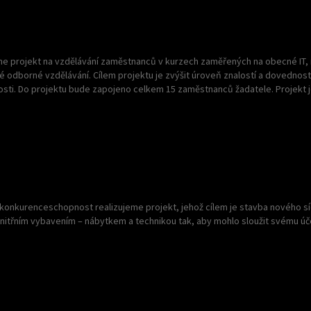
e projekt na vzdělávání zaměstnanců v kurzech zaměřených na obecné IT,
é odborné vzdělávání. Cílem projektu je zvýšit úroveň znalostí a dovedností z
ti. Do projektu bude zapojeno celkem 15 zaměstnanců žadatele. Projekt je
konkurenceschopnost realizujeme projekt, jehož cílem je stavba nového sí
itřním vybavením – nábytkem a technikou tak, aby mohlo sloužit svému účel