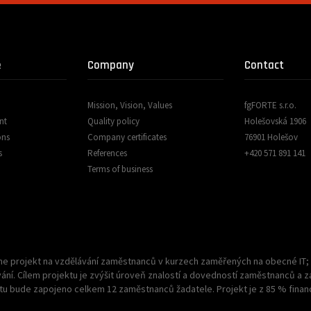
e
Company
Contact
Mission, Vision, Values
fgFORTE s.r.o.
nt
Quality policy
Holešovská 1906
ons
Company certificates
76901 Holešov
s
References
+420 571 891 141
Terms of business
e projekt na vzdělávání zaměstnanců v kurzech zaměřených na obecné IT;
í. Cílem projektu je zvýšit úroveň znalostí a dovedností zaměstnanců a zaji
tu bude zapojeno celkem 12 zaměstnanců žadatele. Projekt je z 85 % finan