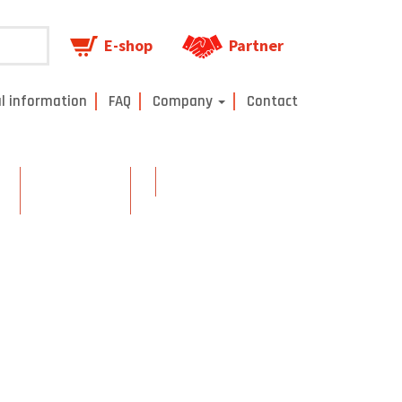
E-shop
Partner
l information
FAQ
Company
Contact
on
UPS systems