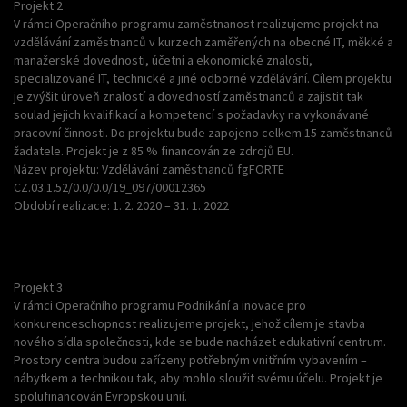
Projekt 2
V rámci Operačního programu zaměstnanost realizujeme projekt na
vzdělávání zaměstnanců v kurzech zaměřených na obecné IT, měkké a
manažerské dovednosti, účetní a ekonomické znalosti,
specializované IT, technické a jiné odborné vzdělávání. Cílem projektu
je zvýšit úroveň znalostí a dovedností zaměstnanců a zajistit tak
soulad jejich kvalifikací a kompetencí s požadavky na vykonávané
pracovní činnosti. Do projektu bude zapojeno celkem 15 zaměstnanců
žadatele. Projekt je z 85 % financován ze zdrojů EU.
Název projektu: Vzdělávání zaměstnanců fgFORTE
CZ.03.1.52/0.0/0.0/19_097/00012365
Období realizace: 1. 2. 2020 – 31. 1. 2022
Projekt 3
V rámci Operačního programu Podnikání a inovace pro
konkurenceschopnost realizujeme projekt, jehož cílem je stavba
nového sídla společnosti, kde se bude nacházet edukativní centrum.
Prostory centra budou zařízeny potřebným vnitřním vybavením –
nábytkem a technikou tak, aby mohlo sloužit svému účelu. Projekt je
spolufinancován Evropskou unií.