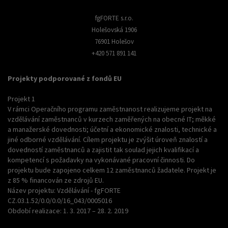
fgFORTE s.r.o.
Holešovská 1906
76901 Holešov
+420 571 891 141
Projekty podporované z fondů EU
Projekt 1
V rámci Operačního programu zaměstnanost realizujeme projekt na
vzdělávání zaměstnanců v kurzech zaměřených na obecné IT; měkké
a manažerské dovednosti; účetní a ekonomické znalosti, technické a
jiné odborné vzdělávání. Cílem projektu je zvýšit úroveň znalostí a
dovedností zaměstnanců a zajistit tak soulad jejich kvalifikací a
kompetencí s požadavky na vykonávané pracovní činnosti. Do
projektu bude zapojeno celkem 12 zaměstnanců žadatele. Projekt je
z 85 % financován ze zdrojů EU.
Název projektu: Vzdělávání - fgFORTE
CZ.03.1.52/0.0/0.0/16_043/0005016
Období realizace: 1. 3. 2017 – 28. 2. 2019